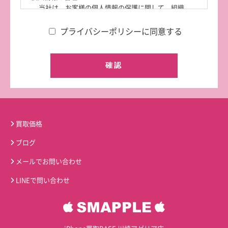
当社は、お客様の個人情報の保護に関して、組織
的、物理的、人的、技術的に適切な対策を実施し、
個人情報への不正アクセスや紛失、破損、改ざん、
プライバシーポリシーに同意する
漏洩などの防止その他の個人情報の安全管理のため
に必要かつ適切な措置を講じ、個人情報の厳重な管
理を行います。
個人情報の取得
当社は、利用目的の達成に必要な範囲で、個人情報
を個人情報を適正に取得します。
買取価格
個人情報の利用目的
当社は、取得した個人情報について、以下の目的で
ブログ
利用します。
本サイトの運営、維持、管理
メールでお問い合わせ
本サイトを通じたサービスの提供
本サイトを通じたお問い合わせ等への対応
LINEで問い合わせ
個人情報の第三者提供
当社は、お客様よりお預かりした個人情報を適切に
管理し、お客様の同意がある場合又は法令に基づき