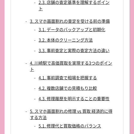
2.3. 店舗の査定基準を理解するポイン
ト
3. スマホ画面割れの査定を受ける前の準備
3.1. データのバックアップと初期化
3.2. 本体のクリーニング方法
3.3. 事前査定と実際の査定方法の違い
4. 川崎駅で高価買取を実現する3つのポイン
ト
4.1. 事前調査で相場を把握する
4.2. 複数店舗での見積もり比較
4.3. 修理履歴を明示することの重要性
5. スマホ画面割れの修理 vs 買取 経済的に得
する方法
5.1. 修理代と買取価格のバランス