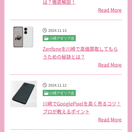
は？徹底解説！
Read More
2024.11.13
川崎アゼリア店
Zenfoneを川崎で高価買取してもら
うための秘訣とは？
Read More
2024.11.12
川崎アゼリア店
川崎でGooglePixelを高く売るコツ！
プロが教えるポイント
Read More