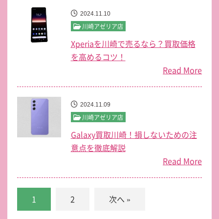
2024.11.10
川崎アゼリア店
Xperiaを川崎で売るなら？買取価格
を高めるコツ！
Read More
2024.11.09
川崎アゼリア店
Galaxy買取川崎！損しないための注
意点を徹底解説
Read More
1
2
次へ »