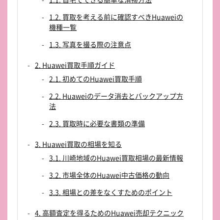
1.2. 買取を考える前に確認すべきHuaweiの
機種一覧
1.3. 写真を撮る際の注意点
2. Huawei買取手順ガイド
2.1. 初めてのHuawei買取手順
2.2. Huaweiのデータ消去とバックアップ方
法
2.3. 買取時に必要な書類の準備
3. Huawei買取の相場を知る
3.1. 川崎地域のHuawei買取相場の最新情報
3.2. 市場全体のHuawei中古価格の動向
3.3. 相場との差をなくすためのポイント
4. 高額査定を得るためのHuawei売却テクニック