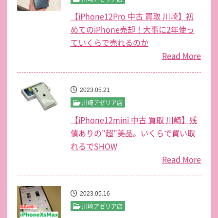
【iPhone12Pro 中古 買取 川崎】初
めてのiPhone売却！大事に2年使っ
ていくらで売れるのか
Read More
2023.05.21
川崎アゼリア店
【iPhone12mini 中古 買取 川崎】残
債ありの”超”美品。いくらで買い取
れるでSHOW
Read More
2023.05.16
川崎アゼリア店