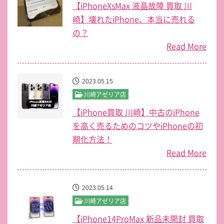
【iPhoneXsMax 液晶故障 買取 川
崎】壊れたiPhone、本当に売れる
の？
Read More
2023.05.15
川崎アゼリア店
【iPhone買取 川崎】中古のiPhone
を高く売るためのコツやiPhoneの初
期化方法！
Read More
2023.05.14
川崎アゼリア店
【iPhone14ProMax 新品未開封 買取