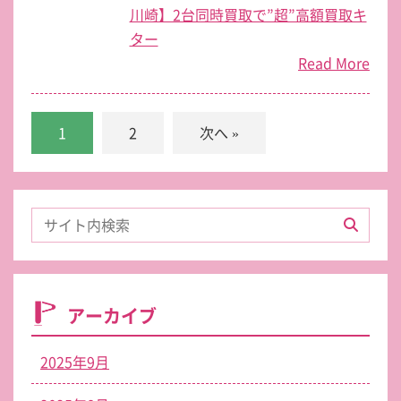
川崎】2台同時買取で”超”高額買取キ
ター
Read More
1
2
次へ »
アーカイブ
2025年9月