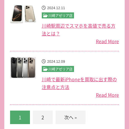
2024.12.11
川崎アゼリア店
川崎駅周辺でスマホを高値で売る方
法とは？
Read More
2024.12.09
川崎アゼリア店
川崎で最新iPhoneを買取に出す際の
注意点と方法
Read More
1
2
次へ »