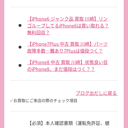
【iPhone6 ジャンク品 買取 川崎】リン
ゴループしてるiPhone6は買い取れる？
無料回収？
【iPhone7Plus 中古 買取 川崎】パーツ
故障多数…難あり7Plusは値段つく？
【iPhone8 中古 買取 川崎】状態良い目
のiPhone8、まだ値段はつく？？
ブログ出だしに戻る
✅お買取にご来店の際のチェック項目
【必須】本人確認書類（運転免許証、健