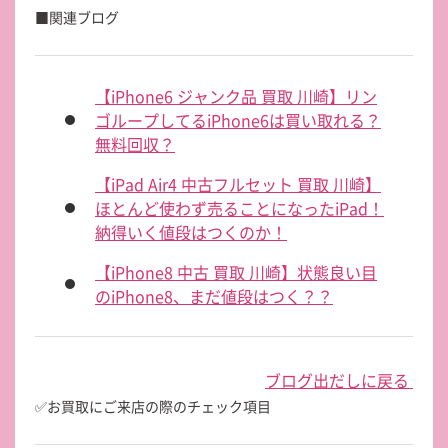
■関連ブログ
【iPhone6 ジャンク品 買取 川崎】リン
ゴループしてるiPhone6は買い取れる？
無料回収？
【iPad Air4 中古フルセット 買取 川崎】
ほとんど使わず売ることになったiPad！
納得いく値段はつくのか！
【iPhone8 中古 買取 川崎】状態良い目
のiPhone8、まだ値段はつく？？
ブログ出だしに戻る
✅お買取にご来店の際のチェック項目