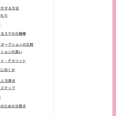
大化する方法
積もり
術
響するスマホの機種
スとオークションの比較
ークションの違い
リット・デメリット
買取に向くか
れと注意点
基本ステップ
備
保護のための注意点