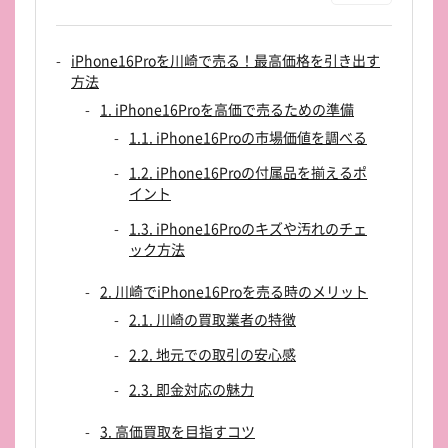
iPhone16Proを川崎で売る！最高価格を引き出す
方法
1. iPhone16Proを高価で売るための準備
1.1. iPhone16Proの市場価値を調べる
1.2. iPhone16Proの付属品を揃えるポ
イント
1.3. iPhone16Proのキズや汚れのチェ
ック方法
2. 川崎でiPhone16Proを売る時のメリット
2.1. 川崎の買取業者の特徴
2.2. 地元での取引の安心感
2.3. 即金対応の魅力
3. 高価買取を目指すコツ