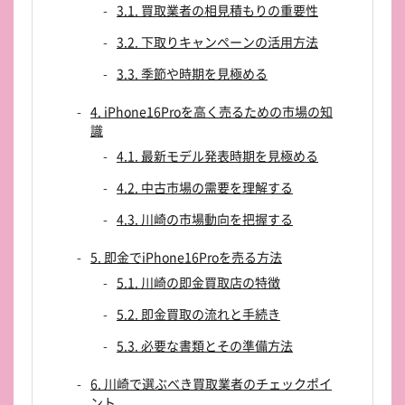
3.1. 買取業者の相見積もりの重要性
3.2. 下取りキャンペーンの活用方法
3.3. 季節や時期を見極める
4. iPhone16Proを高く売るための市場の知
識
4.1. 最新モデル発表時期を見極める
4.2. 中古市場の需要を理解する
4.3. 川崎の市場動向を把握する
5. 即金でiPhone16Proを売る方法
5.1. 川崎の即金買取店の特徴
5.2. 即金買取の流れと手続き
5.3. 必要な書類とその準備方法
6. 川崎で選ぶべき買取業者のチェックポイ
ント