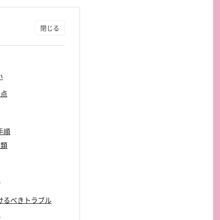
い
意点
手順
書類
用
をつけるべきトラブル
ト