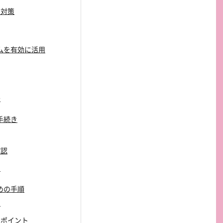
の対策
ロムを有効に活用
法
と手続き
確認
ア
ための手順
目
のポイント