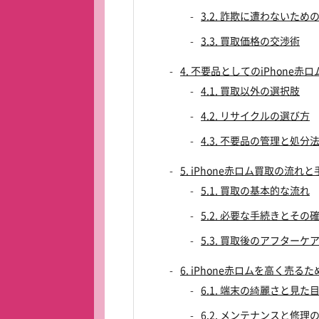
3.2. 詐欺に遭わないため
3.3. 買取価格の交渉術
4. 不要品としてのiPhone赤
4.1. 買取以外の選択肢
4.2. リサイクルの選び方
4.3. 不要品の管理と処分
5. iPhone赤ロム買取の流れ
5.1. 買取の基本的な流れ
5.2. 必要な手続きとその
5.3. 買取後のアフターケ
6. iPhone赤ロムを高く売る
6.1. 端末の綺麗さと見た
6.2. メンテナンスと修理