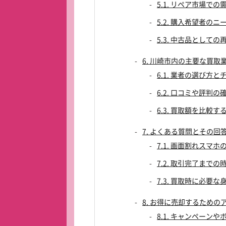
5.1. リペア市場での
5.2. 購入希望者のニ
5.3. 中古品として
6. 川崎市内の主要な買取
6.1. 業者の選び方
6.2. 口コミや評判の
6.3. 買取額を比較す
7. よくある質問とその回
7.1. 画面割れスマ
7.2. 取引完了まで
7.3. 買取時に必要
8. お得に売却するための
8.1. キャンペーン