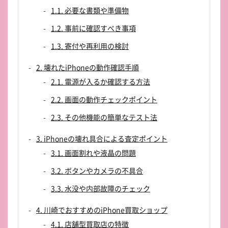
1.1. 必要な書類や準備物
1.2. 事前に確認すべき事項
1.3. 寄付や再利用の検討
2. 壊れたiPhoneの動作確認手順
2.1. 電源が入るか確認する方法
2.2. 画面の動作チェックポイント
2.3. その他機能の簡単なテスト法
3. iPhoneの壊れ具合による査定ポイント
3.1. 画面割れや液晶の問題
3.2. ボタンやカメラの不具合
3.3. 水没や内部故障のチェック
4. 川崎でおすすめのiPhone買取ショップ
4.1. 店舗型買取店の特徴