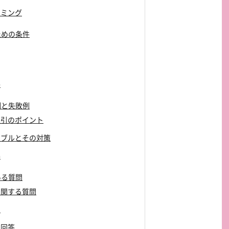
イミング
ための条件
件
例と失敗例
な取引のポイント
トラブルとその対策
得
ある質問
に関する質問
問
と回答