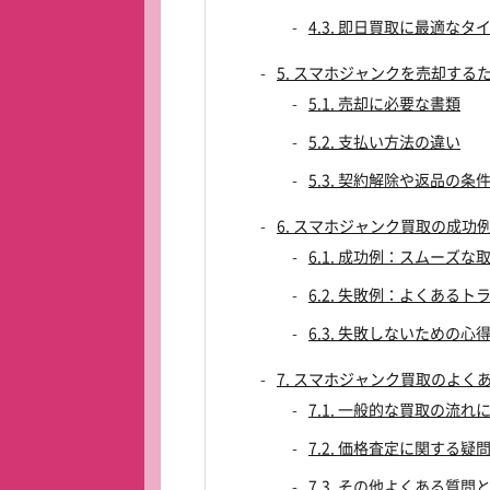
4.3. 即日買取に最適なタ
5. スマホジャンクを売却する
5.1. 売却に必要な書類
5.2. 支払い方法の違い
5.3. 契約解除や返品の条
6. スマホジャンク買取の成功
6.1. 成功例：スムーズ
6.2. 失敗例：よくある
6.3. 失敗しないための心
7. スマホジャンク買取のよく
7.1. 一般的な買取の流れ
7.2. 価格査定に関する疑
7.3. その他よくある質問