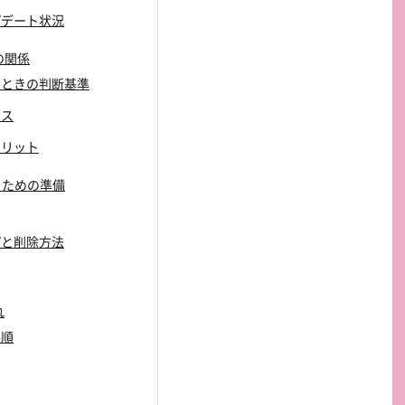
プデート状況
格の関係
ったときの判断基準
ビス
メリット
るための準備
プと削除方法
れ
手順