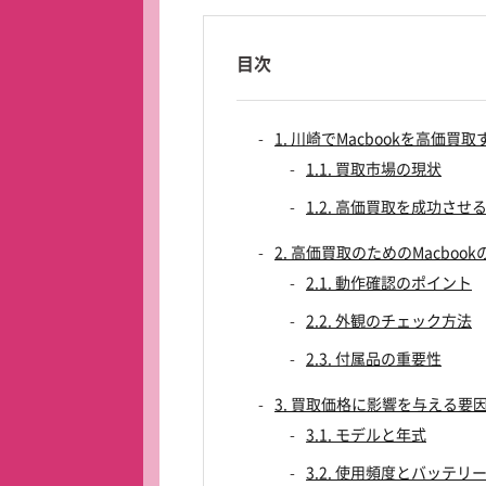
目次
1. 川崎でMacbookを高価
1.1. 買取市場の現状
1.2. 高価買取を成功させ
2. 高価買取のためのMacboo
2.1. 動作確認のポイント
2.2. 外観のチェック方法
2.3. 付属品の重要性
3. 買取価格に影響を与える要
3.1. モデルと年式
3.2. 使用頻度とバッテリ