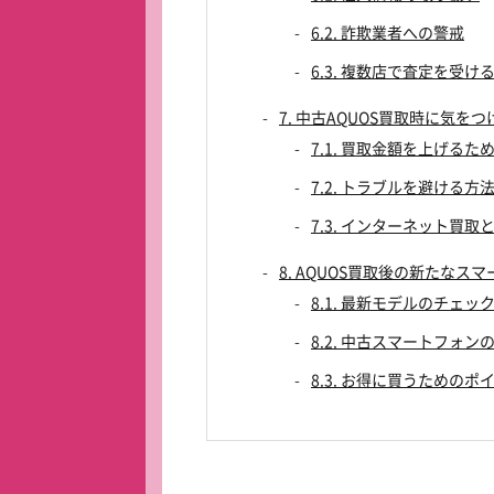
6.2. 詐欺業者への警戒
6.3. 複数店で査定を受け
7. 中古AQUOS買取時に気を
7.1. 買取金額を上げるた
7.2. トラブルを避ける方
7.3. インターネット買
8. AQUOS買取後の新たなス
8.1. 最新モデルのチェッ
8.2. 中古スマートフォン
8.3. お得に買うためのポ