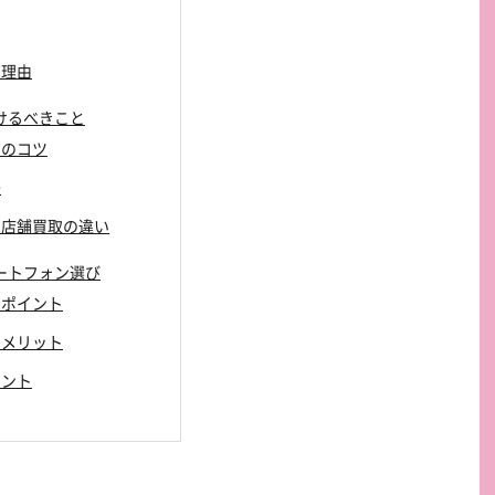
る理由
つけるべきこと
めのコツ
法
取と店舗買取の違い
マートフォン選び
クポイント
のメリット
イント