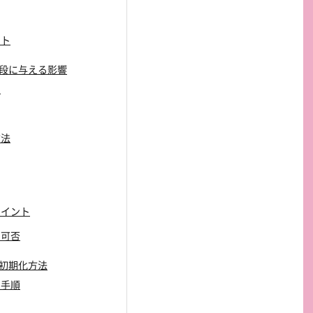
ント
取値段に与える影響
ク
方法
ポイント
用可否
去と初期化方法
の手順