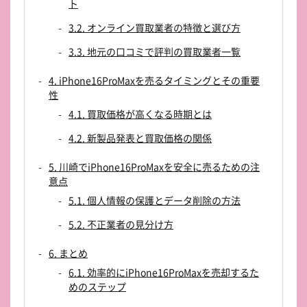
ト
3.2. オンライン買取業者の特徴と選び方
3.3. 地元の口コミで評判の買取業者一覧
4. iPhone16ProMaxを売るタイミングとその重要
性
4.1. 買取価格が高くなる時期とは
4.2. 新製品発表と買取価格の関係
5. 川崎でiPhone16ProMaxを安全に売るための注
意点
5.1. 個人情報の保護とデータ削除の方法
5.2. 不正業者の見分け方
6. まとめ
6.1. 効率的にiPhone16ProMaxを売却するた
めのステップ