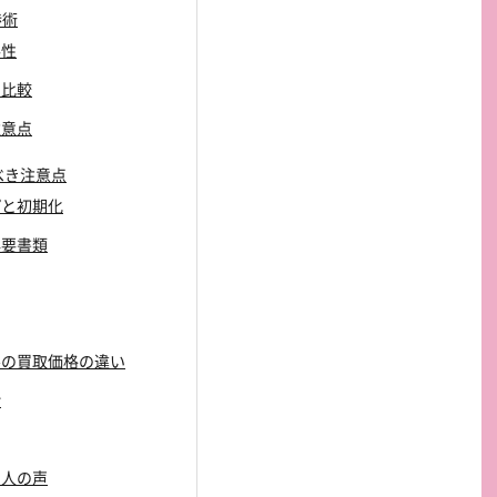
渉術
要性
り比較
注意点
くべき注意点
プと初期化
必要書類
デルの買取価格の違い
給
た人の声