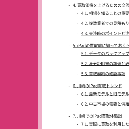
4. 買取価格を上げるための交
4.1. 相場を知ることの重
4.2. 複数業者での見積も
4.3. 交渉時のポイントと
5. iPadの買取前に知ってお
5.1. データのバックアッ
5.2. 身分証明書の準備と
5.3. 買取契約の確認事項
6. 川崎のiPad買取トレンド
6.1. 最新モデルと旧モ
6.2. 中古市場の需要と供
7. 川崎でのiPad買取体験談
7.1. 実際に買取を利用し