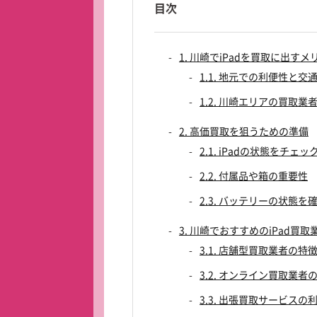
目次
1. 川崎でiPadを買取に出すメ
1.1. 地元での利便性と交
1.2. 川崎エリアの買取業
2. 高価買取を狙うための準備
2.1. iPadの状態をチェ
2.2. 付属品や箱の重要性
2.3. バッテリーの状態を
3. 川崎でおすすめのiPad買取
3.1. 店舗型買取業者の特
3.2. オンライン買取業者
3.3. 出張買取サービスの