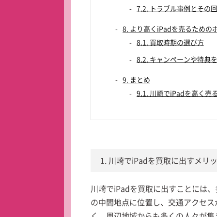
7.2. トラブル事例とその
8. より高くiPadを売るため
8.1. 買取時期の選び方
8.2. キャンペーンや特典
9. まとめ
9.1. 川崎でiPadを高く
1. 川崎でiPadを買取に出すメリ
川崎でiPadを買取に出すことには
の中間地点に位置し、交通アクセス
く、周辺地域からも多くの人々が集