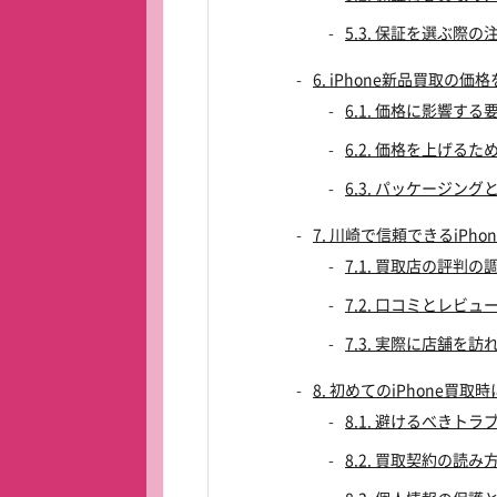
5.3. 保証を選ぶ際の
6. iPhone新品買取の
6.1. 価格に影響する
6.2. 価格を上げる
6.3. パッケージン
7. 川崎で信頼できるiPh
7.1. 買取店の評判の
7.2. 口コミとレビュ
7.3. 実際に店舗を
8. 初めてのiPhone買
8.1. 避けるべきトラ
8.2. 買取契約の読み