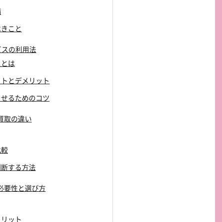
備
べきこと
ビスの利用法
スとは
リットとデメリット
功させるためのコツ
と買取の違い
比較
か判断する方法
証の必要性と選び方
メリット