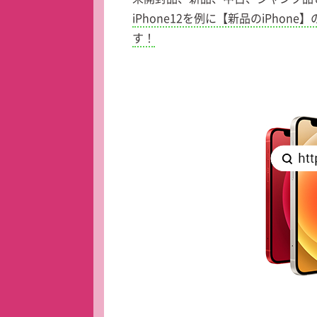
iPhone12を例に【新品のiPh
す！